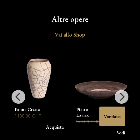
Altre opere
Vai allo Shop
Panna Cretta
Piatto
Lavico
1'100.00 CHF
Venduto
570.00 CHF
Acquista
Vedi