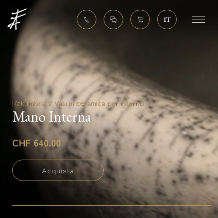
IT
Rakumbria / Vasi in ceramica per interno
Mano Interna
CHF 640.00
Acquista