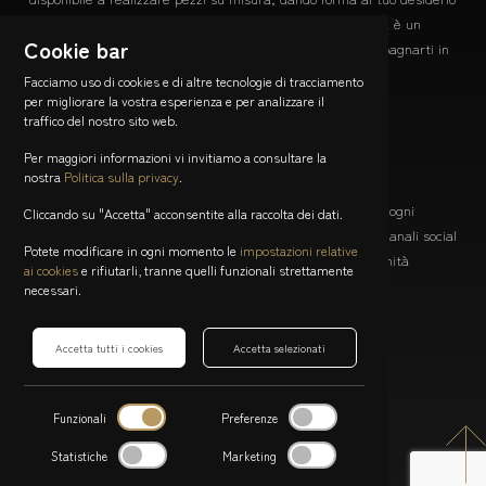
e idea. Collaborare insieme a te per creare un'opera unica è un
Cookie bar
viaggio artistico che mi entusiasma e sono qui per accompagnarti in
ogni passo.
Facciamo uso di cookies e di altre tecnologie di tracciamento
per migliorare la vostra esperienza e per analizzare il
Contattami
traffico del nostro sito web.
Resta Connesso
Per maggiori informazioni vi invitiamo a consultare la
nostra
Politica sulla privacy
.
Non perderti le novità, le offerte speciali e le storie dietro ogni
Cliccando su "Accetta" acconsentite alla raccolta dei dati.
creazione. Iscriviti alla mia newsletter e seguimi sui miei canali social
Potete modificare in ogni momento le
impostazioni relative
per essere sempre aggiornato e far parte della mia comunità
ai cookies
e rifiutarli, tranne quelli funzionali strettamente
artistica.
necessari.
Iscriviti adesso
Accetta tutti i cookies
Accetta selezionati
via Carlo Frasca 3
Funzionali
Preferenze
6900 Lugano - Canton Ticino, Svizzera
Scrivimi
Statistiche
Marketing