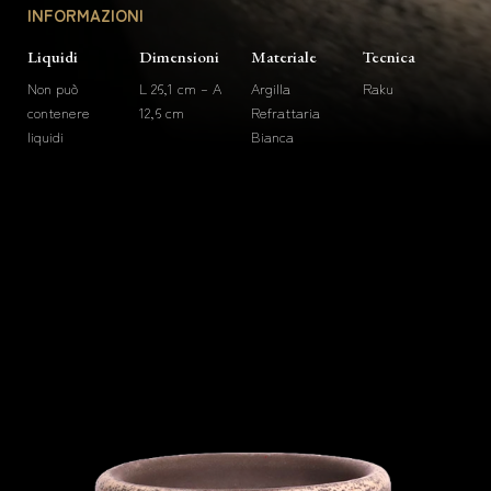
INFORMAZIONI
Liquidi
Dimensioni
Materiale
Tecnica
Non può
L 26,1 cm – A
Argilla
Raku
contenere
12,6 cm
Refrattaria
liquidi
Bianca