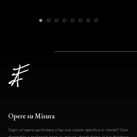
i
Opere su Misura
Sogni un'opera particolare o hai una visione specifica in mente? Sono
disponibile a realizzare pezzi su misura, dando forma al tuo desiderio