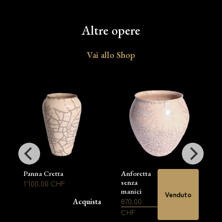
Altre opere
Vai allo Shop
Panna Cretta
Anforetta
senza
1'100.00 CHF
manici
Venduto
870.00
Acquista
CHF
i