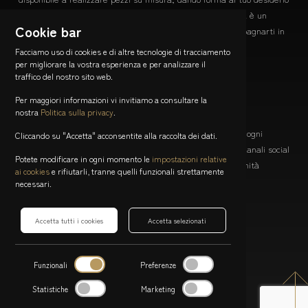
e idea. Collaborare insieme a te per creare un'opera unica è un
Cookie bar
viaggio artistico che mi entusiasma e sono qui per accompagnarti in
ogni passo.
Facciamo uso di cookies e di altre tecnologie di tracciamento
per migliorare la vostra esperienza e per analizzare il
Contattami
traffico del nostro sito web.
Resta Connesso
Per maggiori informazioni vi invitiamo a consultare la
nostra
Politica sulla privacy
.
Non perderti le novità, le offerte speciali e le storie dietro ogni
Cliccando su "Accetta" acconsentite alla raccolta dei dati.
creazione. Iscriviti alla mia newsletter e seguimi sui miei canali social
Potete modificare in ogni momento le
impostazioni relative
per essere sempre aggiornato e far parte della mia comunità
ai cookies
e rifiutarli, tranne quelli funzionali strettamente
artistica.
necessari.
Iscriviti adesso
Accetta tutti i cookies
Accetta selezionati
via Carlo Frasca 3
Funzionali
Preferenze
6900 Lugano - Canton Ticino, Svizzera
Scrivimi
Statistiche
Marketing