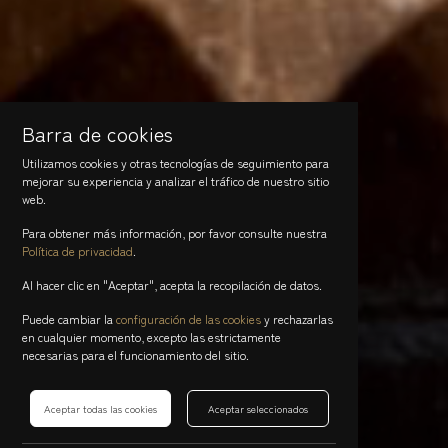
Barra de cookies
Utilizamos cookies y otras tecnologías de seguimiento para
mejorar su experiencia y analizar el tráfico de nuestro sitio
web.
Para obtener más información, por favor consulte nuestra
Política de privacidad
.
Al hacer clic en "Aceptar", acepta la recopilación de datos.
Puede cambiar la
configuración de las cookies
y rechazarlas
en cualquier momento, excepto las estrictamente
necesarias para el funcionamiento del sitio.
Aceptar todas las cookies
Aceptar seleccionados