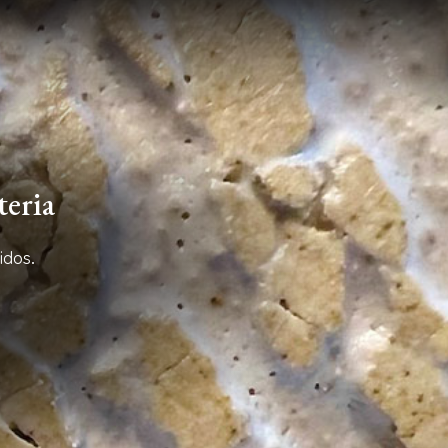
eria
idos.