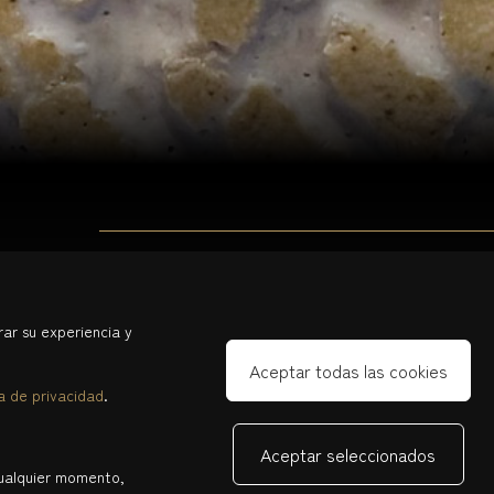
Obras a Medida
ar su experiencia y
¿Sueñas con una obra en particular o tienes una visión
N
Aceptar todas las cookies
específica en mente? Estoy disponible para crear piezas a
h
ca de privacidad
.
medida, dando forma a tus deseos e ideas. Colaborar
s
contigo para crear una pieza única es un viaje artístico que
y
Aceptar seleccionados
valoro mucho, y estoy aquí para guiarte en cada paso.
cualquier momento,
I