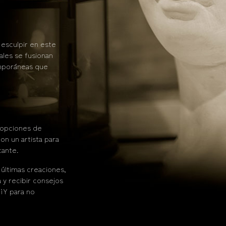
 esculpir en este
ales se fusionan
mporáneas que
y opciones de
on un artista para
cante.
últimas creaciones,
 y recibir consejos
 ¡Y para no