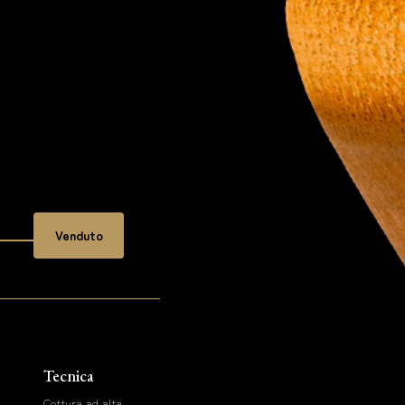
Venduto
Tecnica
Cottura ad alta