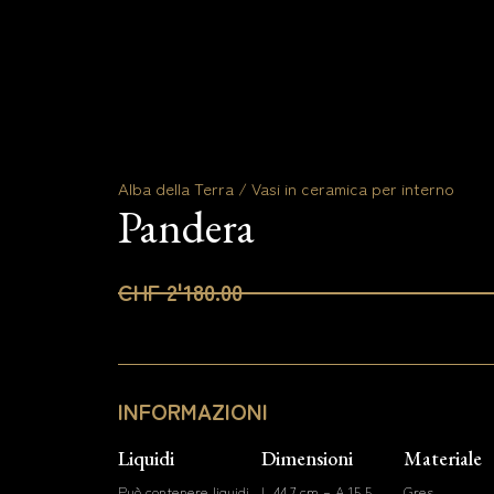
Alba della Terra / Vasi in ceramica per interno
Pandera
CHF 2'180.00
INFORMAZIONI
Liquidi
Dimensioni
Materiale
Può contenere liquidi
L 44,7 cm – A 15,5
Gres