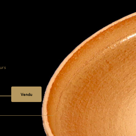
urs
Vendu