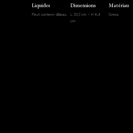
Liquides
Dimensions
Matériau
Peut contenir d&eau
L 33,7 cm – H 8,4
Gress
cm